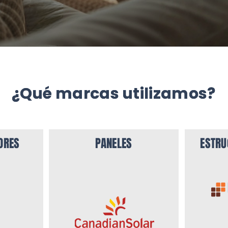
¿Qué marcas utilizamos?
¿Qué marcas utilizamos?
ORES
PANELES
ESTRU