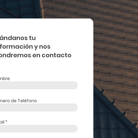
ándanos tu
nformación y nos
ondremos en contacto
mbre
ero de Teléfono
il