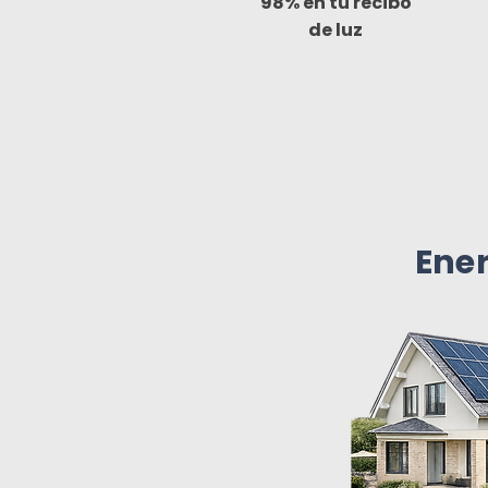
98% en tu recibo
de luz
Ene