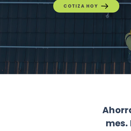
COTIZA HOY
Ahorra
mes. 