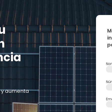
u
M
i
n
p
ncia
No
Núm
 y aumenta
Ema