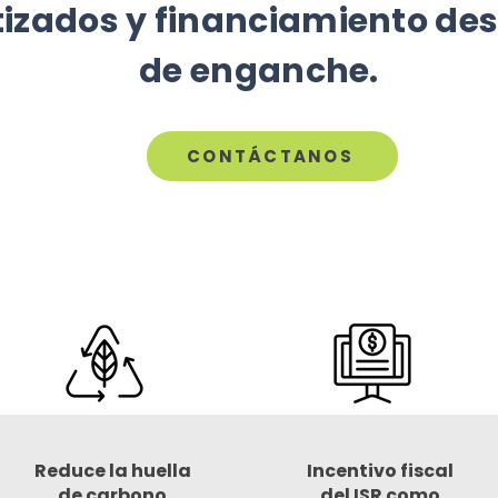
izados y financiamiento des
de enganche.
CONTÁCTANOS
Reduce la huella
Incentivo fiscal
de carbono
del ISR como