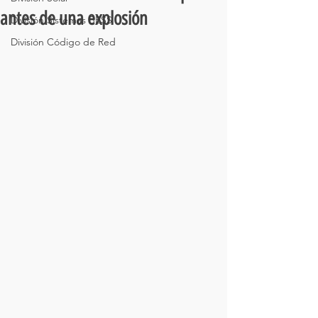
antes de una explosión
División Sistemas BESS
División Código de Red