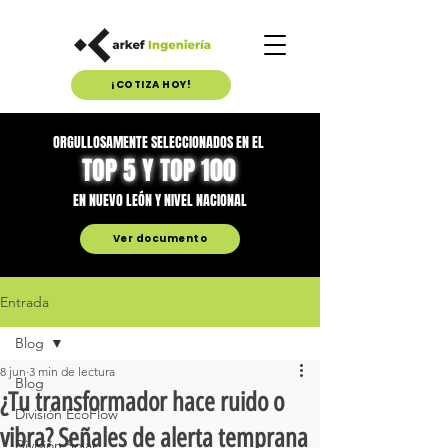
¡COTIZA HOY!
ORGULLOSAMENTE SELECCIONADOS EN EL
TOP 5 Y TOP 100
EN NUEVO LEÓN Y NIVEL NACIONAL
Ver documento
Entrada
Blog
8 jun
3 min de lectura
Blog
¿Tu transformador hace ruido o
División EcoFlow
vibra? Señales de alerta temprana
División Solar