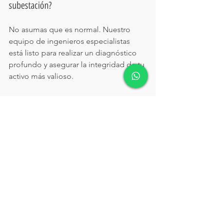
subestación?
No asumas que es normal. Nuestro 
equipo de ingenieros especialistas 
está listo para realizar un diagnóstico 
profundo y asegurar la integridad de tu 
activo más valioso.
✉️ 
Correo:
info@arkefingenieria.com
📱 Teléfono / WhatsApp:
 +52 818 
093 1170
🌐 Visita nuestra División de 
Diagnóstico de 
Transformadores:
www.arkefingeni
eria.com