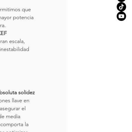
ermitimos que 
mayor potencia 
ra.
EF 
ran escala, 
inestabilidad 
bsoluta solidez 
ones llave en 
asegurar el 
 de media 
 comporta la 