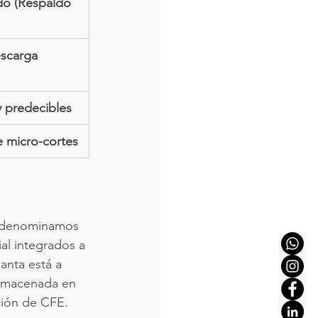
do (Respaldo 
scarga 
 predecibles
 micro-cortes
ía denominamos 
ial integrados a 
anta está a 
almacenada en 
ación de CFE.