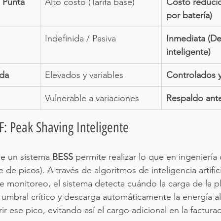
 Punta
Alto costo (Tarifa base)
Costo reduci
por batería)
Indefinida / Pasiva
Inmediata (De
inteligente)
da
Elevados y variables
Controlados y
Vulnerable a variaciones
Respaldo ante
F: Peak Shaving Inteligente
e un sistema 
BESS
 permite realizar lo que en ingenier
e de picos). A través de algoritmos de inteligencia artific
e monitoreo, el sistema detecta cuándo la carga de la pl
 umbral crítico y descarga automáticamente la energía 
rir ese pico, evitando así el cargo adicional en la factur