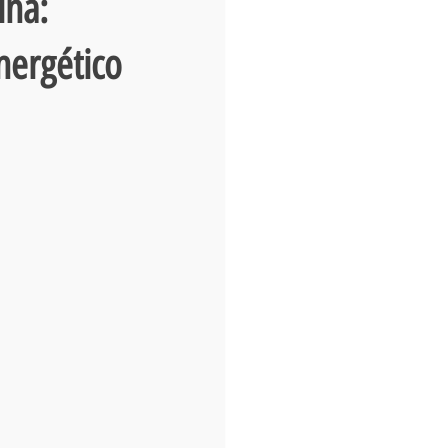
ina:
nergético