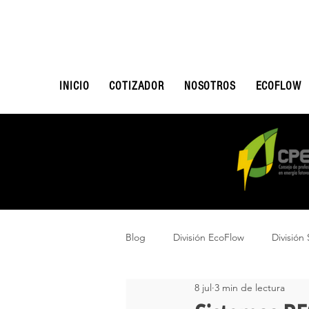
INICIO
COTIZADOR
NOSOTROS
ECOFLOW
Blog
División EcoFlow
División 
8 jul
3 min de lectura