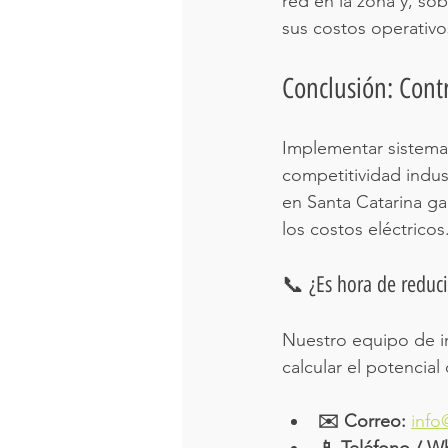
red en la zona y, so
sus costos operativo
Conclusión: Contr
Implementar sistemas
competitividad indus
en Santa Catarina ga
los costos eléctricos
📞 ¿Es hora de reduci
Nuestro equipo de ing
calcular el potencia
✉️ Correo:
info
📱 Teléfono / W