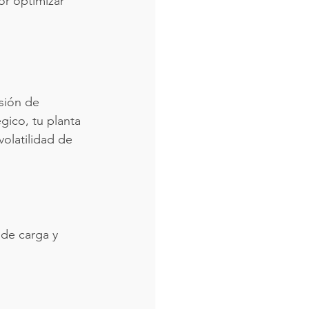
or optimizar 
sión de 
gico, tu planta 
olatilidad de 
 de carga y 