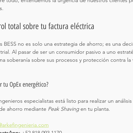
bre todo, entendemos la urgencia de nuestros clientes p
s.
ol total sobre tu factura eléctrica
 BESS no es solo una estrategia de ahorro; es una deci
trial. Al pasar de ser un consumidor pasivo a uno estraté
na soberanía sobre sus procesos y protección contra la v
.
r tu OpEx energético?
enieros especialistas está listo para realizar un análisis
l de ahorro mediante 
Peak Shaving
 en tu planta.
@arkefingenieria.com
hatsApp:
 +52 818 093 1170