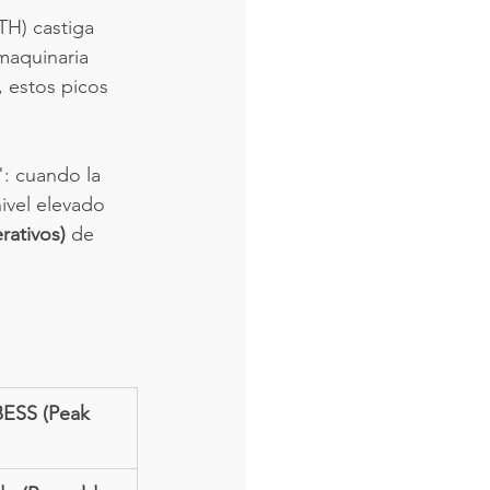
H) castiga 
maquinaria 
, estos picos 
: cuando la 
ivel elevado 
ativos)
 de 
BESS (Peak 