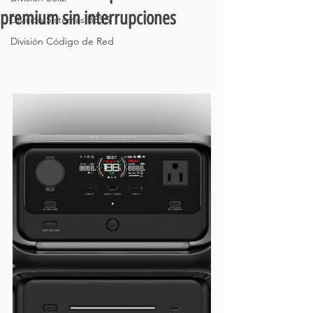
premium sin interrupciones
División Sistemas BESS
División Código de Red