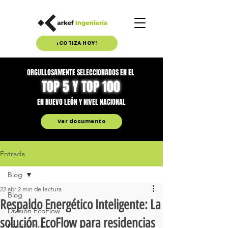
¡COTIZA HOY!
ORGULLOSAMENTE SELECCIONADOS EN EL
TOP 5 Y TOP 100
EN NUEVO LEÓN Y NIVEL NACIONAL
Ver documento
Entrada
Blog
22 abr
2 min de lectura
Blog
Respaldo Energético Inteligente: La
División EcoFlow
solución EcoFlow para residencias
División Solar