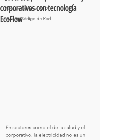
corporativos con tecnología
División Sistemas BESS
EcoFlow
División Código de Red
En sectores como el de la salud y el 
corporativo, la electricidad no es un 