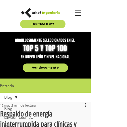
¡COTIZA HOY!
ORGULLOSAMENTE SELECCIONADOS EN EL
TOP 5 Y TOP 100
EN NUEVO LEÓN Y NIVEL NACIONAL
Ver documento
Entrada
Blog
12 may
2 min de lectura
Blog
Respaldo de energía
División EcoFlow
ininterrumpida para clínicas y
División Solar