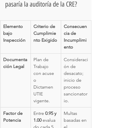
pasaría la auditoría de la CRE?
Elemento 
Criterio de 
Consecuen
bajo 
Cumplimie
cia de 
Inspección
nto Exigido
Incumplimi
ento
Documenta
Plan de 
Consideraci
ción Legal
Trabajo 
ón de 
con acuse 
desacato; 
o 
inicio de 
Dictamen 
proceso 
UTIE 
sancionator
vigente.
io.
Factor de 
Entre 
0.95 y 
Multas 
Potencia
1.00
 evalua
basadas en 
do cada 5 
el 