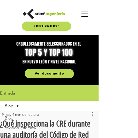
¡COTIZA HOY!
ORGULLOSAMENTE SELECCIONADOS EN EL
TOP 5 Y TOP 100
EN NUEVO LEÓN Y NIVEL NACIONAL
Ver documento
Entrada
Blog
19 may
4 min de lectura
Blog
¿Qué inspecciona la CRE durante
División EcoFlow
una auditoría del Código de Red
División Solar