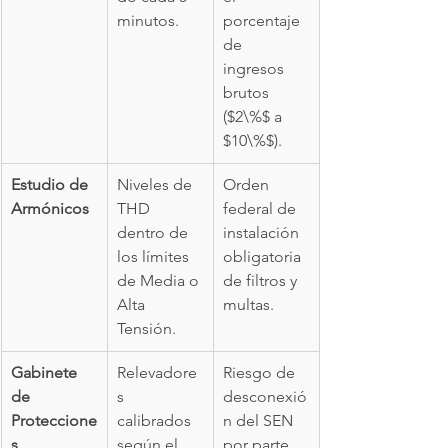
minutos.
porcentaje 
de 
ingresos 
brutos 
($2\%$ a 
$10\%$).
Estudio de 
Niveles de 
Orden 
Armónicos
THD 
federal de 
dentro de 
instalación 
los límites 
obligatoria 
de Media o 
de filtros y 
Alta 
multas.
Tensión.
Gabinete 
Relevadore
Riesgo de 
de 
s 
desconexió
Proteccione
calibrados 
n del SEN 
s
según el 
por parte 