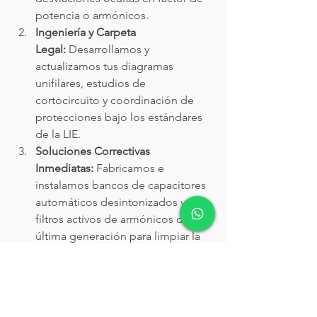
potencia o armónicos.
Ingeniería y Carpeta 
Legal:
 Desarrollamos y 
actualizamos tus diagramas 
unifilares, estudios de 
cortocircuito y coordinación de 
protecciones bajo los estándares 
de la LIE.
Soluciones Correctivas 
Inmediatas:
 Fabricamos e 
instalamos bancos de capacitores 
automáticos desintonizados y 
filtros activos de armónicos de 
última generación para limpiar la 
red de tu planta de forma 
permanente.
Acompañamiento ante la 
Autoridad:
 Te respaldamos en la 