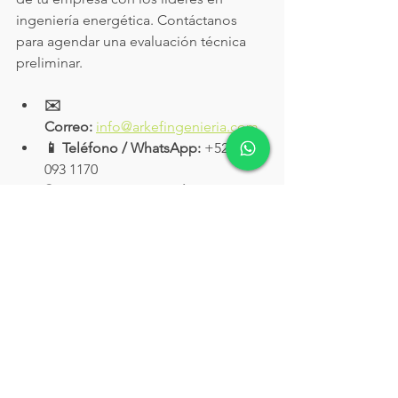
ingeniería energética. Contáctanos 
para agendar una evaluación técnica 
preliminar.
✉️ 
Correo:
info@arkefingenieria.com
📱 Teléfono / WhatsApp:
 +52 818 
093 1170
🌐 Conoce nuestras soluciones 
B2B:
www.arkefingenieria.com
Ver todo
Entradas recientes