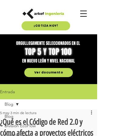
¡COTIZA HOY!
ORGULLOSAMENTE SELECCIONADOS EN EL
TOP 5 Y TOP 100
EN NUEVO LEÓN Y NIVEL NACIONAL
Ver documento
Entrada
Blog
5 may
3 min de lectura
Blog
¿Qué es el Código de Red 2.0 y
División EcoFlow
cómo afecta a proyectos eléctricos
División Solar