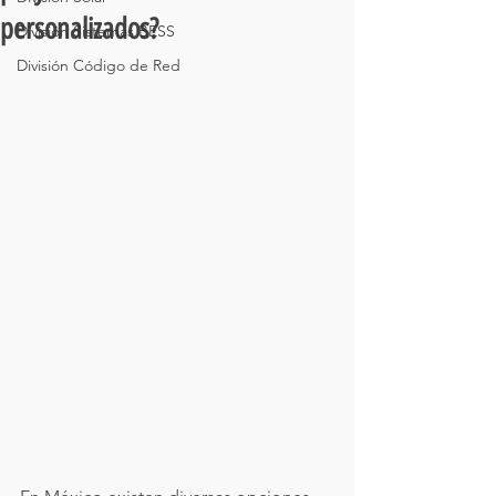
personalizados?
División Sistemas BESS
División Código de Red