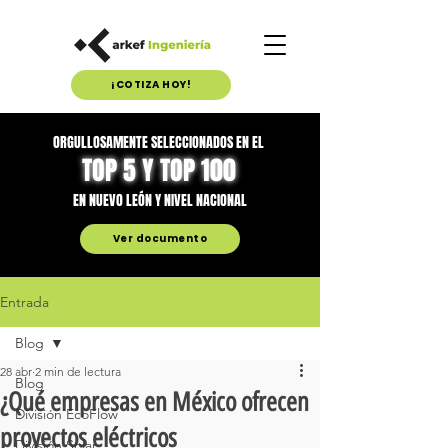
¡COTIZA HOY!
ORGULLOSAMENTE SELECCIONADOS EN EL
TOP 5 Y TOP 100
EN NUEVO LEÓN Y NIVEL NACIONAL
Ver documento
Entrada
Blog
28 abr
2 min de lectura
Blog
¿Qué empresas en México ofrecen
División EcoFlow
proyectos eléctricos
División Solar