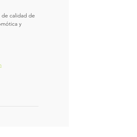
o de calidad de 
omótica y 
m