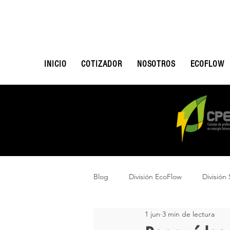
INICIO
COTIZADOR
NOSOTROS
ECOFLOW
Blog
División EcoFlow
División 
1 jun
3 min de lectura