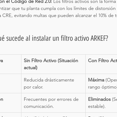
n el Código de Red 2.0:
 Los filtros activos son la form
ntizar que tu planta cumpla con los límites de distorsió
la CRE, evitando multas que pueden alcanzar el 10% de t
 sucede al instalar un filtro activo ARKEF?
va
Sin Filtro Activo (Situación 
Con Filtro Ac
actual)
Reducida drásticamente 
Máxima
 (Ope
por calor.
rango óptimo
ón
Frecuentes por errores de 
Eliminados
 (S
comunicación.
estable).