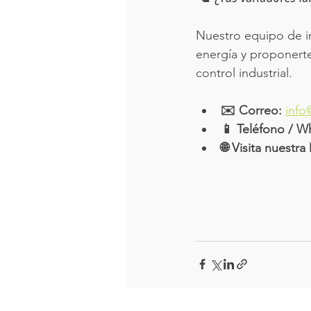
Nuestro equipo de ing
energía y proponerte
control industrial.
✉️ Correo:
info
📱 Teléfono / W
🌐 Visita nuestr