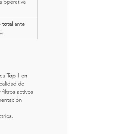
ia operativa 
 total
 ante 
E.
ca 
Top 1 en 
calidad de 
filtros activos 
mentación 
trica.