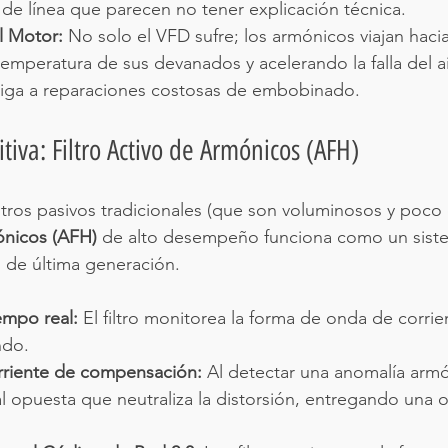
de línea que parecen no tener explicación técnica.
l Motor:
 No solo el VFD sufre; los armónicos viajan hacia
mperatura de sus devanados y acelerando la falla del ai
liga a reparaciones costosas de embobinado.
itiva: Filtro Activo de Armónicos (AFH)
iltros pasivos tradicionales (que son voluminosos y poco e
ónicos (AFH)
 de alto desempeño funciona como un sist
 de última generación.
empo real:
 El filtro monitorea la forma de onda de corrie
ndo.
rriente de compensación:
 Al detectar una anomalía armóni
l opuesta que neutraliza la distorsión, entregando una o