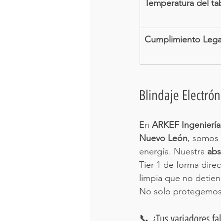
Temperatura del ta
Cumplimiento Lega
Blindaje Electró
En 
ARKEF Ingeniería
Nuevo León
, somos 
energía. Nuestra 
abs
Tier 1 de forma dire
limpia que no detien
No solo protegemos t
📞 ¿Tus variadores f