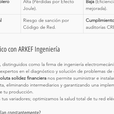
blero
Alta (Pérdidas por Efecto 
Baja
 (Eficienc
Joule).
mejorada).
l
Riesgo de sanción por 
Cumplimiento
Código de Red.
auditorías CR
nico con ARKEF Ingeniería
, distinguidos como la firma de ingeniería electromecáni
expertos en el diagnóstico y solución de problemas de 
oluta solidez financiera
 nos permite suministrar e instalar 
cta, eliminando intermediarios y garantizando una imple
e tu producción.
us variadores; optimizamos la salud total de tu red eléc
allan constantemente?