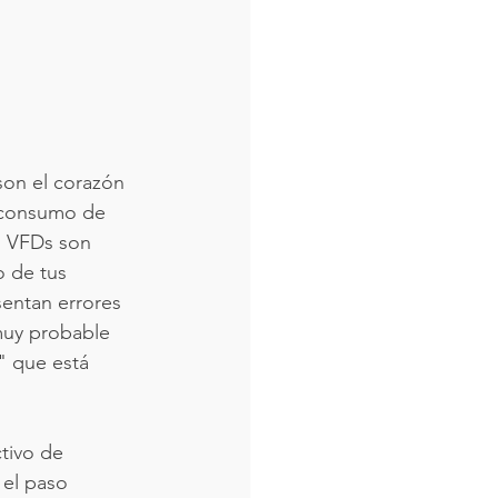
son el corazón 
l consumo de 
s VFDs son 
o de tus 
sentan errores 
muy probable 
" que está 
tivo de 
 el paso 