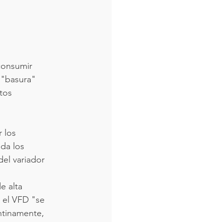
consumir 
 "basura" 
tos 
 los 
da los 
del variador 
e alta 
 el VFD "se 
ntinamente, 