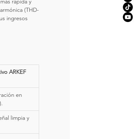
a más rápida y 
n armónica (THD-
us ingresos 
tivo ARKEF
ración en 
).
eñal limpia y 