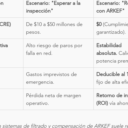
ón
Escenario: "Esperar a la 
Escenario: "R
inspección"
con ARKEF"
(CRE)
De $10 a $50 millones de 
$0
 (Cumplimi
pesos.
garantizado).
tiva
Alto riesgo de paros por 
Estabilidad 
falla en red.
absoluta.
 Cal
potencia pre
Gastos imprevistos de 
Deducible al
emergencia.
fijo de alta efi
Pérdida neta de margen 
Retorno de in
operativo.
(ROI)
 vía aho
n sistemas de filtrado y compensación de ARKEF suele r