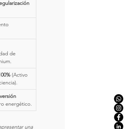
egularización 
ento 
idad de 
mium.
 100%
 (Activo 
ciencia).
versión 
rro energético.
epresentar una 