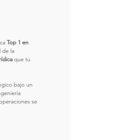
ca 
Top 1 en 
 de la 
rídica
 que tu 
égico bajo un 
geniería 
 operaciones se 