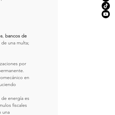
os
, 
bancos de 
 de una multa; 
lizaciones por 
 permanente.
ctromecánico en 
duciendo 
d de energía es 
ulos fiscales 
n una 