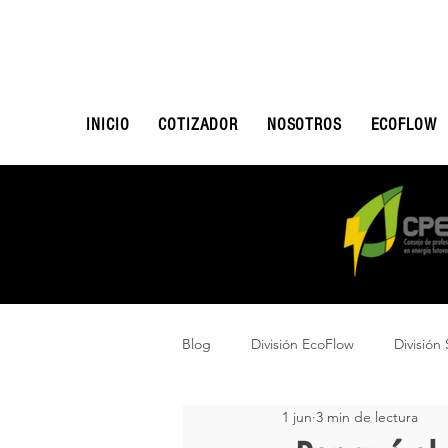
INICIO
COTIZADOR
NOSOTROS
ECOFLOW
Blog
División EcoFlow
División 
1 jun
3 min de lectura