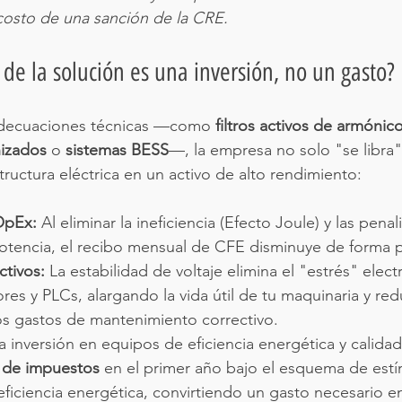
costo de una sanción de la CRE.
 de la solución es una inversión, no un gasto?
adecuaciones técnicas —como 
filtros activos de armónic
nizados
 o 
sistemas BESS
—, la empresa no solo "se libra"
tructura eléctrica en un activo de alto rendimiento:
OpEx:
 Al eliminar la ineficiencia (Efecto Joule) y las pena
potencia, el recibo mensual de CFE disminuye de forma
ctivos:
 La estabilidad de voltaje elimina el "estrés" ele
res y PLCs, alargando la vida útil de tu maquinaria y re
os gastos de mantenimiento correctivo.
a inversión en equipos de eficiencia energética y calida
 de impuestos
 en el primer año bajo el esquema de estím
eficiencia energética, convirtiendo un gasto necesario e