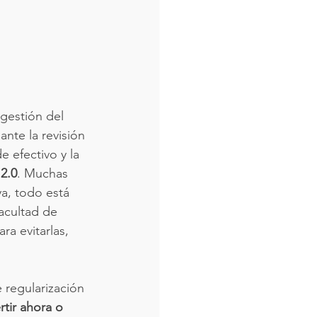
gestión del 
nte la revisión 
e efectivo y la 
2.0
. Muchas 
a, todo está 
acultad de 
a evitarlas, 
 regularización 
tir ahora o 