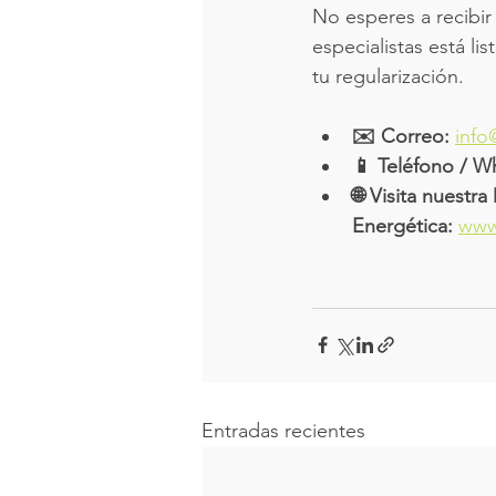
No esperes a recibir
especialistas está li
tu regularización.
✉️ Correo:
info
📱 Teléfono / W
🌐 Visita nuestr
Energética:
www
Entradas recientes