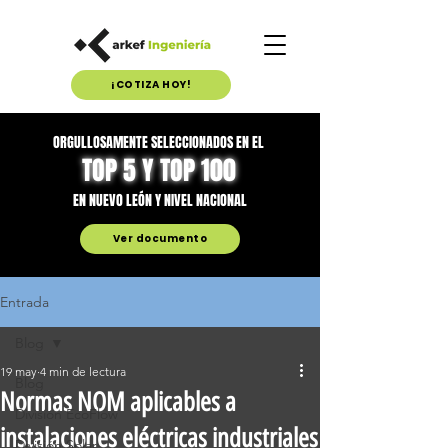
¡COTIZA HOY!
ORGULLOSAMENTE SELECCIONADOS EN EL
TOP 5 Y TOP 100
EN NUEVO LEÓN Y NIVEL NACIONAL
Ver documento
Entrada
Blog
19 may
4 min de lectura
Blog
Normas NOM aplicables a
División EcoFlow
instalaciones eléctricas industriales
División Solar