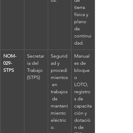
os.
de 
tierra 
física y 
plano 
de 
continui
dad.
NOM-
Secretar
Segurid
Manual
029-
ía del 
ad y 
es de 
STPS
Trabajo 
procedi
bloque
(STPS)
mientos
o 
 en 
LOTO, 
trabajos
registro
 de 
s de 
manteni
capacita
miento 
ción y 
eléctric
dotació
o.
n de 