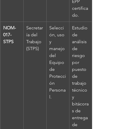
EPP 
certifica
do.
NOM-
Secretar
Selecci
Estudio 
017-
ía del 
ón, uso 
de 
STPS
Trabajo 
y 
análisis 
(STPS)
manejo 
de 
del 
riesgo 
Equipo 
por 
de 
puesto 
Protecci
de 
ón 
trabajo 
Persona
técnico 
l.
y 
bitácora
s de 
entrega 
de 