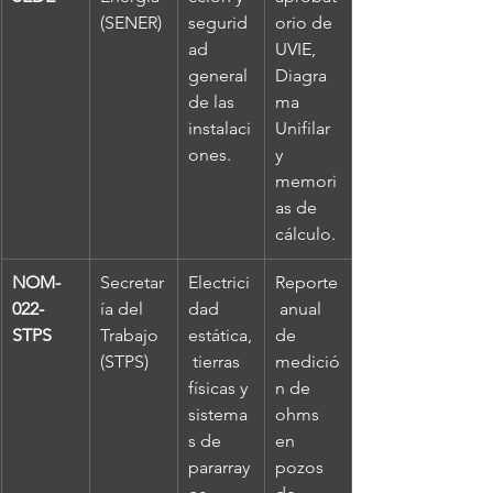
(SENER)
segurid
orio de 
ad 
UVIE, 
general 
Diagra
de las 
ma 
instalaci
Unifilar 
ones.
y 
memori
as de 
cálculo.
NOM-
Secretar
Electrici
Reporte
022-
ía del 
dad 
 anual 
STPS
Trabajo 
estática,
de 
(STPS)
 tierras 
medició
físicas y 
n de 
sistema
ohms 
s de 
en 
pararray
pozos 