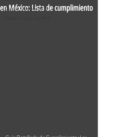
en México: Lista de cumplimiento
División Sistemas BESS
División Código de Red