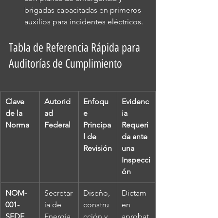
brigadas capacitadas en primeros 
auxilios para incidentes eléctricos.
Tabla de Referencia Rápida para 
Auditorías de Cumplimiento
Clave 
Autorid
Enfoqu
Evidenc
de la 
ad 
e 
ia 
Norma
Federal
Principa
Requeri
l de 
da ante 
Revisión
una 
Inspecci
ón
NOM-
Secretar
Diseño, 
Dictam
001-
ía de 
constru
en 
SEDE
Energía 
cción y 
aprobat