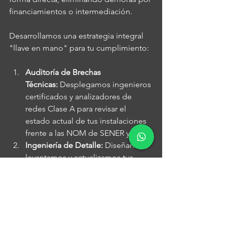
financiamientos o intermediación.
Desarrollamos una estrategia integral 
"llave en mano" para tu cumplimiento:
Auditoría de Brechas 
Técnicas:
 Desplegamos ingenieros 
certificados y analizadores de 
redes Clase A para revisar el 
estado actual de tus instalaciones 
frente a las NOM de SENER y STPS.
Ingeniería de Detalle:
 Diseñamos, 
levantamos y actualizamos tus 
diagramas unifilares, planos de 
tierras físicas y estudios de 
cortocircuito y coordinación de 
protecciones.
Ejecución Física de 