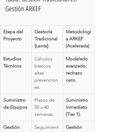
Gestión ARKEF
Etapa del 
Gestoría 
Metodologí
Proyecto
Tradicional 
a ARKEF 
(Lenta)
(Acelerada)
Estudios 
Cálculos 
Modelado 
Técnicos
básicos; 
avanzado; 
altas 
rechazo 
prevencion
cero.
es.
Suministro 
Plazos de 
Suministro 
de Equipos
20 a 40 
inmediato 
semanas.
(Tier 1).
Gestión 
Seguimient
Gestión 