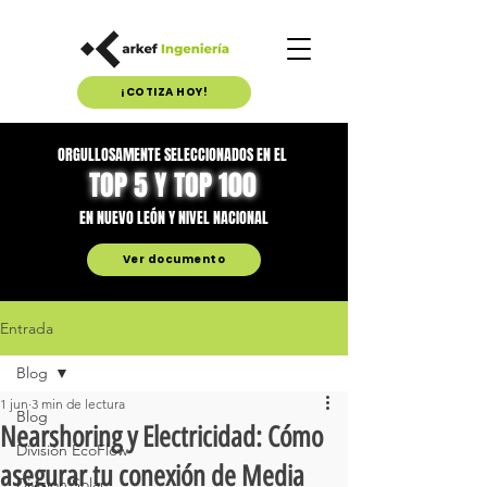
¡COTIZA HOY!
ORGULLOSAMENTE SELECCIONADOS EN EL
TOP 5 Y TOP 100
EN NUEVO LEÓN Y NIVEL NACIONAL
Ver documento
Entrada
Blog
1 jun
3 min de lectura
Blog
Nearshoring y Electricidad: Cómo
División EcoFlow
asegurar tu conexión de Media
División Solar