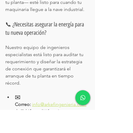
tu planta— esté listo para cuando tu 
maquinaria llegue a la nave industrial.
📞 ¿Necesitas asegurar la energía para 
tu nueva operación?
Nuestro equipo de ingenieros 
especialistas está listo para auditar tu 
requerimiento y diseñar la estrategia 
de conexión que garantizará el 
arranque de tu planta en tiempo 
récord.
✉️ 
Correo:
info@arkefingenieria.com
📱 Teléfono / WhatsApp:
 +52 818 
093 1170
🌐 Visita nuestra División de 
Proyectos 