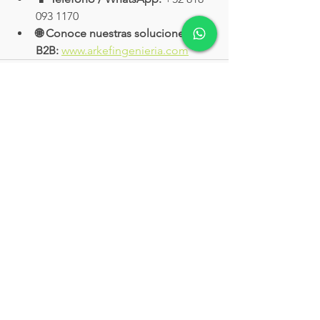
093 1170
🌐 Conoce nuestras soluciones 
B2B:
www.arkefingenieria.com
Ver todo
Entradas recientes