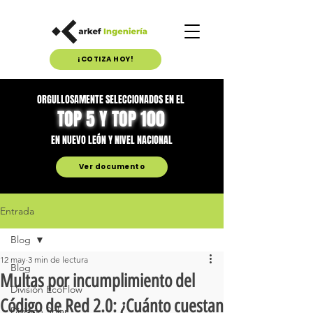
¡COTIZA HOY!
ORGULLOSAMENTE SELECCIONADOS EN EL
TOP 5 Y TOP 100
EN NUEVO LEÓN Y NIVEL NACIONAL
Ver documento
Entrada
Blog
12 may
3 min de lectura
Blog
Multas por incumplimiento del
División EcoFlow
Código de Red 2.0: ¿Cuánto cuestan
División Solar