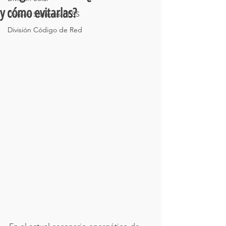
y cómo evitarlas?
División Sistemas BESS
División Código de Red