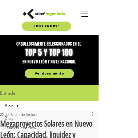
¡COTIZA HOY!
ORGULLOSAMENTE SELECCIONADOS EN EL
TOP 5 Y TOP 100
EN NUEVO LEÓN Y NIVEL NACIONAL
Ver documento
Entrada
Blog
22 abr
3 min de lectura
Blog
Megaproyectos Solares en Nuevo
División EcoFlow
León: Capacidad, liquidez y
División Solar