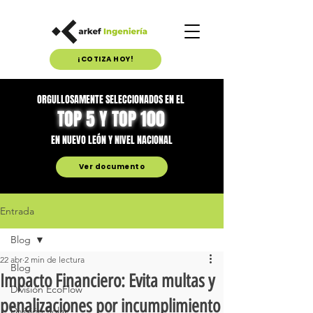
¡COTIZA HOY!
ORGULLOSAMENTE SELECCIONADOS EN EL
TOP 5 Y TOP 100
EN NUEVO LEÓN Y NIVEL NACIONAL
Ver documento
Entrada
Blog
22 abr
2 min de lectura
Blog
Impacto Financiero: Evita multas y
División EcoFlow
penalizaciones por incumplimiento
División Solar