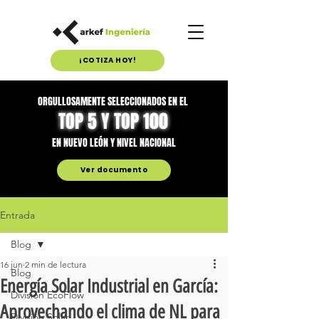
¡COTIZA HOY!
ORGULLOSAMENTE SELECCIONADOS EN EL
TOP 5 Y TOP 100
EN NUEVO LEÓN Y NIVEL NACIONAL
Ver documento
Entrada
Blog
16 jun
2 min de lectura
Blog
Energía Solar Industrial en García:
División EcoFlow
Aprovechando el clima de NL para
División Solar