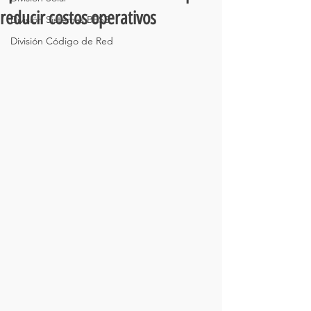
reducir costos operativos
División Sistemas BESS
División Código de Red