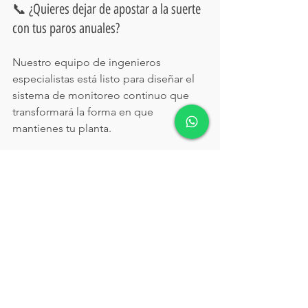
📞 ¿Quieres dejar de apostar a la suerte 
con tus paros anuales?
Nuestro equipo de ingenieros 
especialistas está listo para diseñar el 
sistema de monitoreo continuo que 
transformará la forma en que 
mantienes tu planta.
✉️ 
Correo:
info@arkefingenieria.com
📱 Teléfono / WhatsApp:
 +52 818 
093 1170
🌐 Visita nuestra División de 
Mantenimiento 
Inteligente:
www.arkefingenieria.co
m