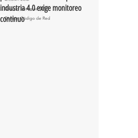
industria 4.0 exige monitoreo
División Sistemas BESS
continuo
División Código de Red