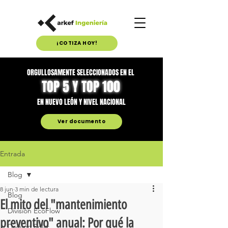
¡COTIZA HOY!
ORGULLOSAMENTE SELECCIONADOS EN EL
TOP 5 Y TOP 100
EN NUEVO LEÓN Y NIVEL NACIONAL
Ver documento
Entrada
Blog
8 jun
3 min de lectura
Blog
El mito del "mantenimiento
División EcoFlow
preventivo" anual: Por qué la
División Solar