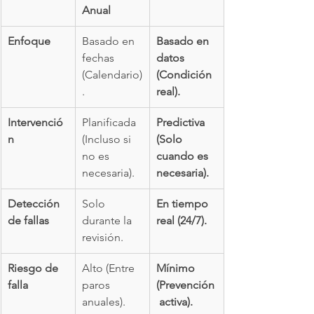
Anual
Enfoque
Basado en 
Basado en 
fechas 
datos 
(Calendario)
(Condición 
.
real).
Intervenció
Planificada 
Predictiva 
n
(Incluso si 
(Solo 
no es 
cuando es 
necesaria).
necesaria).
Detección 
Solo 
En tiempo 
de fallas
durante la 
real (24/7).
revisión.
Riesgo de 
Alto (Entre 
Mínimo 
falla
paros 
(Prevención
anuales).
 activa).