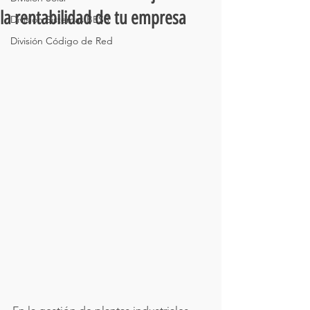
la rentabilidad de tu empresa
División Sistemas BESS
División Código de Red