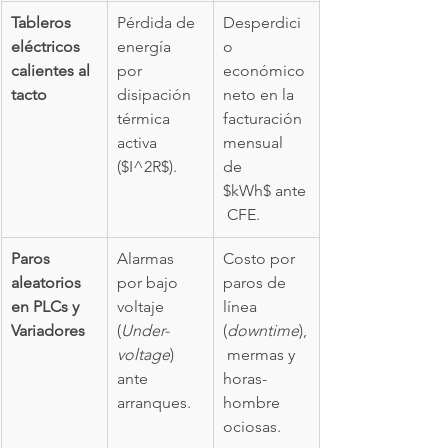
Tableros 
Pérdida de 
Desperdici
eléctricos 
energía 
o 
calientes al 
por 
económico 
tacto
disipación 
neto en la 
térmica 
facturación 
activa 
mensual 
($I^2R$).
de 
$kWh$ ante
 CFE.
Paros 
Alarmas 
Costo por 
aleatorios 
por bajo 
paros de 
en PLCs y 
voltaje 
línea 
Variadores
(
Under-
(
downtime
),
voltage
) 
 mermas y 
ante 
horas-
arranques.
hombre 
ociosas.