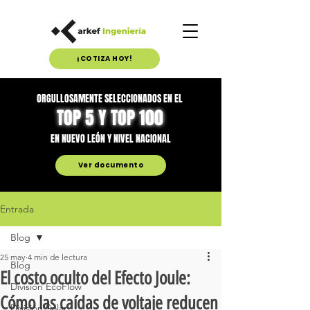
¡COTIZA HOY!
ORGULLOSAMENTE SELECCIONADOS EN EL
TOP 5 Y TOP 100
EN NUEVO LEÓN Y NIVEL NACIONAL
Ver documento
Entrada
Blog
25 may
4 min de lectura
Blog
El costo oculto del Efecto Joule:
División EcoFlow
Cómo las caídas de voltaje reducen
División Solar