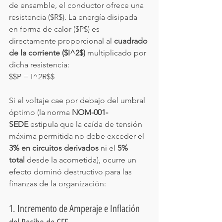
de ensamble, el conductor ofrece una 
resistencia ($R$). La energía disipada 
en forma de calor ($P$) es 
directamente proporcional al 
cuadrado 
de la corriente ($I^2$)
 multiplicado por 
dicha resistencia:
$$P = I^2R$$
Si el voltaje cae por debajo del umbral 
óptimo (la norma 
NOM-001-
SEDE
 estipula que la caída de tensión 
máxima permitida no debe exceder el 
3% en circuitos derivados
 ni el 
5% 
total
 desde la acometida), ocurre un 
efecto dominó destructivo para las 
finanzas de la organización:
1. Incremento de Amperaje e Inflación 