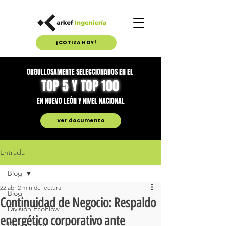
¡COTIZA HOY!
ORGULLOSAMENTE SELECCIONADOS EN EL
TOP 5 Y TOP 100
EN NUEVO LEÓN Y NIVEL NACIONAL
Ver documento
Entrada
Blog
22 abr
2 min de lectura
Blog
Continuidad de Negocio: Respaldo
División EcoFlow
energético corporativo ante
División Solar