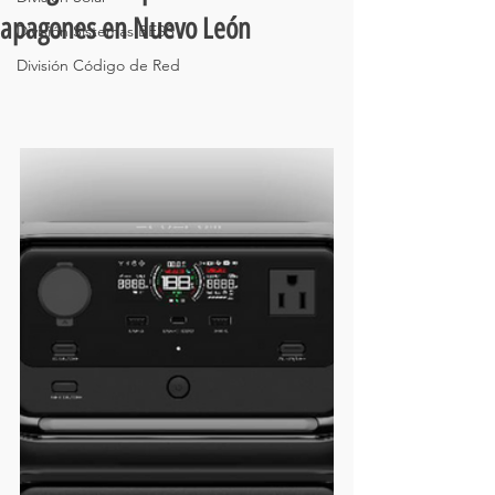
apagones en Nuevo León
División Sistemas BESS
División Código de Red