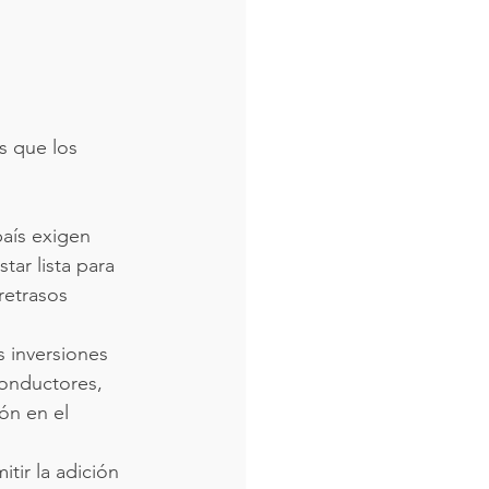
s que los 
país exigen 
tar lista para 
retrasos 
 inversiones 
conductores, 
ón en el 
itir la adición 