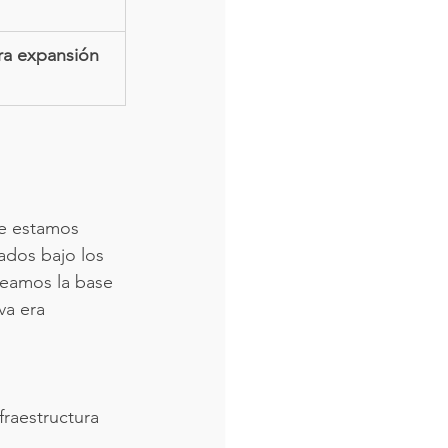
ra expansión 
ue estamos 
ados bajo los 
reamos la base 
va era 
fraestructura 