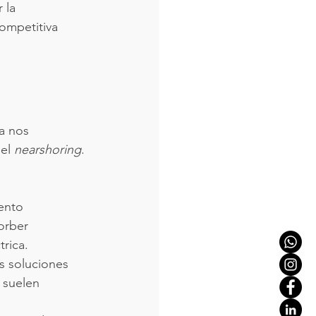
 la 
ompetitiva 
a nos 
el 
nearshoring
. 
ento 
orber 
rica.
s soluciones 
 suelen 