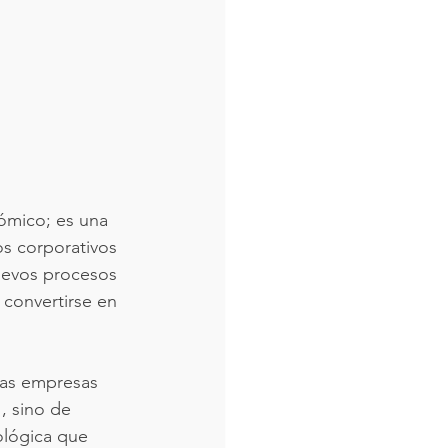
ómico; es una 
os corporativos 
uevos procesos 
 convertirse en 
las empresas 
, sino de 
ológica que 