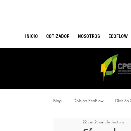
INICIO
COTIZADOR
NOSOTROS
ECOFLOW
Blog
División EcoFlow
División 
22 jun
2 min de lectura