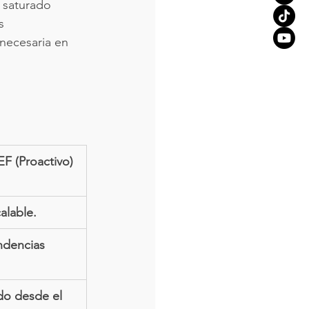
 saturado 
s 
necesaria en 
F (Proactivo)
alable.
ndencias 
do desde el 