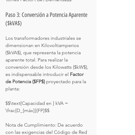
Paso 3: Conversión a Potencia Aparente 
($kVA$)
Los transformadores industriales se 
dimensionan en Kilovoltiamperios 
($kVA$), que representa la potencia 
aparente total. Para realizar la 
conversión desde los Kilowatts ($kW$), 
es indispensable introducir el 
Factor 
de Potencia ($FP$)
 proyectado para la 
planta:
$$\text{Capacidad en } kVA = 
\frac{D_{máx}}{FP}$$
Nota de Cumplimiento: De acuerdo 
con las exigencias del Código de Red 