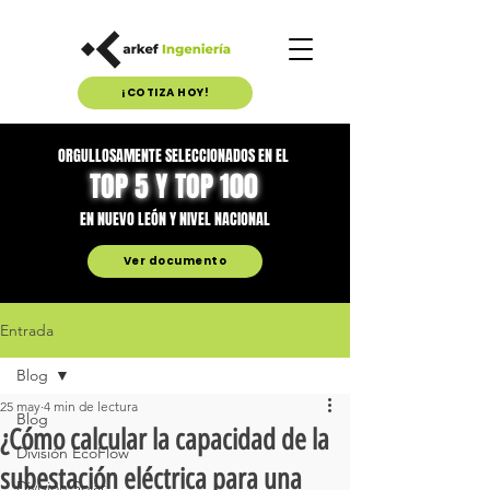
¡COTIZA HOY!
ORGULLOSAMENTE SELECCIONADOS EN EL
TOP 5 Y TOP 100
EN NUEVO LEÓN Y NIVEL NACIONAL
Ver documento
Entrada
Blog
25 may
4 min de lectura
Blog
¿Cómo calcular la capacidad de la
División EcoFlow
subestación eléctrica para una
División Solar