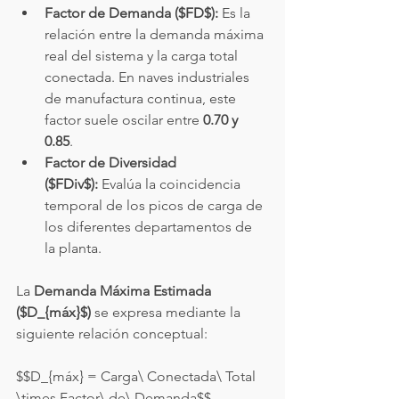
Factor de Demanda ($FD$):
 Es la 
relación entre la demanda máxima 
real del sistema y la carga total 
conectada. En naves industriales 
de manufactura continua, este 
factor suele oscilar entre 
0.70 y 
0.85
.
Factor de Diversidad 
($FDiv$):
 Evalúa la coincidencia 
temporal de los picos de carga de 
los diferentes departamentos de 
la planta.
La 
Demanda Máxima Estimada 
($D_{máx}$)
 se expresa mediante la 
siguiente relación conceptual:
$$D_{máx} = Carga\ Conectada\ Total 
\times Factor\ de\ Demanda$$