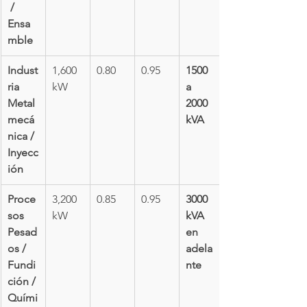
 / 
Ensa
mble
Indust
1,600 
0.80
0.95
1500 
ria 
kW
a 
Metal
2000 
mecá
kVA
nica / 
Inyecc
ión
Proce
3,200 
0.85
0.95
3000 
sos 
kW
kVA 
Pesad
en 
os / 
adela
Fundi
nte
ción / 
Quími