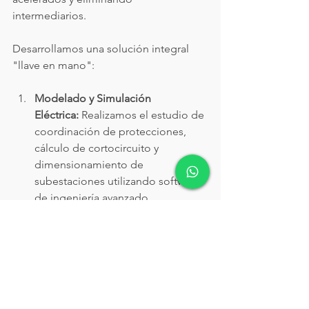
intermediarios.
Desarrollamos una solución integral 
"llave en mano":
Modelado y Simulación 
Eléctrica:
 Realizamos el estudio de 
coordinación de protecciones, 
cálculo de cortocircuito y 
dimensionamiento de 
subestaciones utilizando software 
de ingeniería avanzado.
Obra Civil y 
Electromecánica:
 Construimos las 
fosas de retención de aceite, 
montajes de estructuras, tendido 
de transiciones aéreas o 
subterráneas y el ensamble 