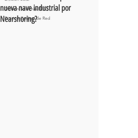
nueva nave industrial por
División Sistemas BESS
Nearshoring?
División Código de Red