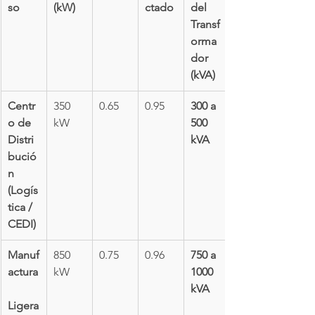
so
(kW)
ctado
del 
Transf
orma
dor 
(kVA)
Centr
350 
0.65
0.95
300 a 
o de 
kW
500 
Distri
kVA
bució
n 
(Logís
tica / 
CEDI)
Manuf
850 
0.75
0.96
750 a 
actura
kW
1000 
kVA
Ligera