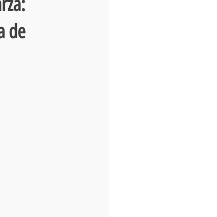
rza:
a de