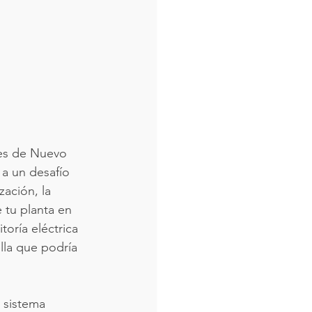
tes de Nuevo 
a un desafío 
ación, la 
e tu planta en 
oría eléctrica 
lla que podría 
 sistema 