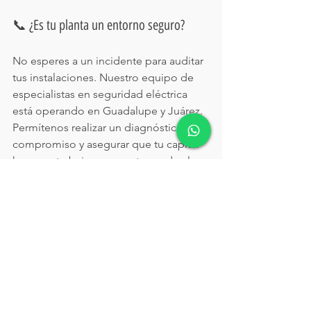
📞 ¿Es tu planta un entorno seguro?
No esperes a un incidente para auditar 
tus instalaciones. Nuestro equipo de 
especialistas en seguridad eléctrica 
está operando en Guadalupe y Juárez. 
Permítenos realizar un diagnóstico sin 
compromiso y asegurar que tu capital 
humano trabaje en un entorno de clase 
mundial.
✉️ 
Correo:
info@arkefingenieria.com
📱 Teléfono / WhatsApp:
 +52 818 
093 1170
🌐 Conoce nuestras soluciones de 
seguridad 
eléctrica:
www.arkefingenieria.com