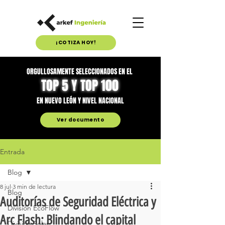
¡COTIZA HOY!
ORGULLOSAMENTE SELECCIONADOS EN EL
TOP 5 Y TOP 100
EN NUEVO LEÓN Y NIVEL NACIONAL
Ver documento
Entrada
Blog
8 jul
3 min de lectura
Blog
Auditorías de Seguridad Eléctrica y
División EcoFlow
Arc Flash: Blindando el capital
División Solar