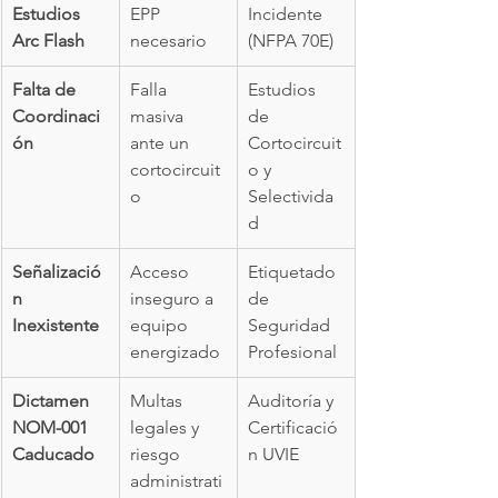
Estudios 
EPP 
Incidente 
Arc Flash
necesario
(NFPA 70E)
Falta de 
Falla 
Estudios 
Coordinaci
masiva 
de 
ón
ante un 
Cortocircuit
cortocircuit
o y 
o
Selectivida
d
Señalizació
Acceso 
Etiquetado 
n 
inseguro a 
de 
Inexistente
equipo 
Seguridad 
energizado
Profesional
Dictamen 
Multas 
Auditoría y 
NOM-001 
legales y 
Certificació
Caducado
riesgo 
n UVIE
administrati