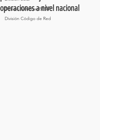
operaciones a nivel nacional
División Sistemas BESS
División Código de Red