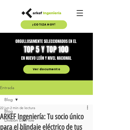
¡COTIZA HOY!
ORGULLOSAMENTE SELECCIONADOS EN EL
TOP 5 Y TOP 100
EN NUEVO LEÓN Y NIVEL NACIONAL
Ver documento
Entrada
Blog
22 jun
2 min de lectura
Blog
ARKEF Ingeniería: Tu socio único
División EcoFlow
para el blindaje eléctrico de tus
División Solar