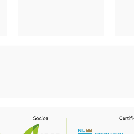
El ROI en tu Residencia: Cómo la
EcoFlo
estrategia de Peak Shaving paga tu
medida
Sistema de Almacenamiento
tu res