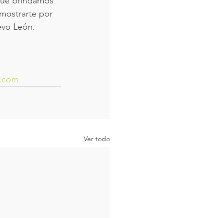
 que brindamos 
mostrarte por 
evo León.
a.com
Ver todo