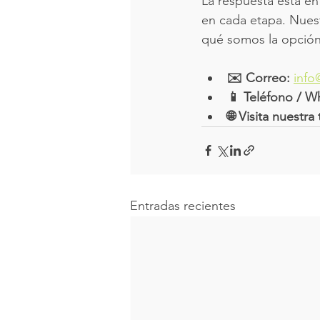
La respuesta está en
en cada etapa. Nuest
qué somos la opción
✉️ Correo:
info
📱 Teléfono / W
🌐 Visita nuestr
Entradas recientes