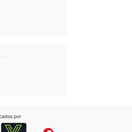
w Delta Pro Ultra vs. BESS a la
: ¿Cuál es la solución ideal para
idencia en Nuevo León?