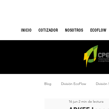
INICIO
COTIZADOR
NOSOTROS
ECOFLOW
Blog
División EcoFlow
División 
16 jun
2 min de lectura