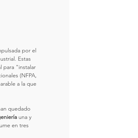
mpulsada por el 
trial. Estas 
para "instalar 
ionales (NFPA, 
arable a la que 
 han quedado 
eniería
 una y 
ume en tres 