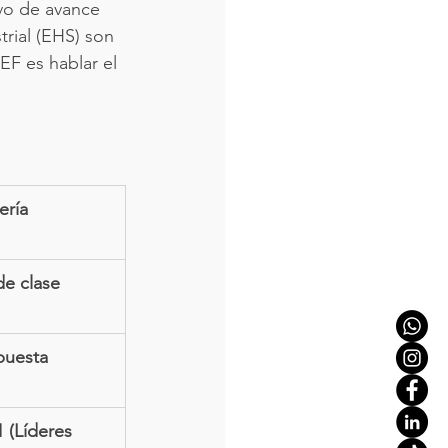
ivo de avance 
rial (EHS) son 
EF es hablar el 
ería
de clase 
puesta 
 (Líderes 