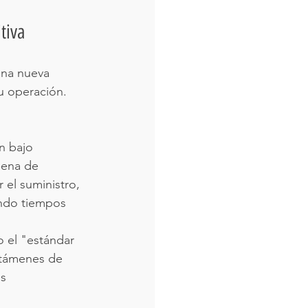
tiva
una nueva 
u operación. 
n bajo 
dena de 
 el suministro, 
nando tiempos 
 el "estándar 
ctámenes de 
s 