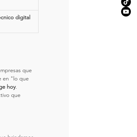
cnico digital 
 empresas que 
e en "lo que 
ige hoy
. 
ctivo que 