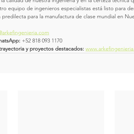
 la calidad de nuestra ingeniería y en la certeza técnica
ro equipo de ingenieros especialistas está listo para de
 predilecta para la manufactura de clase mundial en Nu
@arkefingenieria.com
hatsApp:
 +52 818 093 1170
a trayectoria y proyectos destacados:
www.arkefingenieri