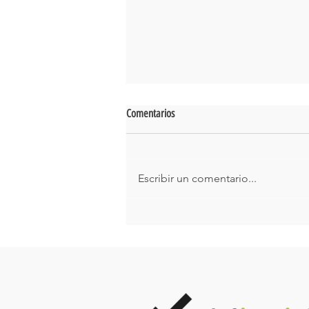
Comentarios
Escribir un comentario...
Independencia Total: El combo
definitivo: Paneles Solares + Sistema
BESS para desconectarte de los
problemas de la CFE