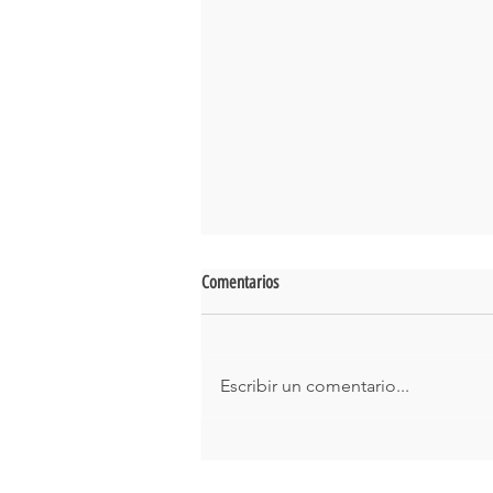
Comentarios
Escribir un comentario...
Respaldo Financiero y Técnico: La
ventaja de implementar un sistema