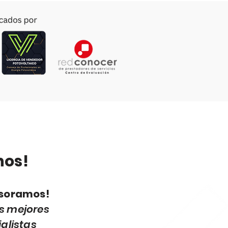
nción de daños por
aciones.
nos!
esoramos!
s mejores
alistas