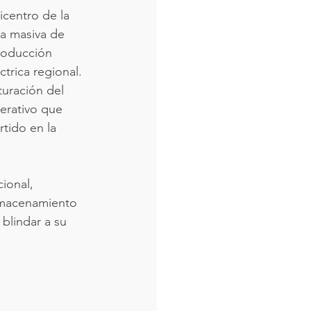
centro de la 
da masiva de 
roducción 
ctrica regional. 
turación del 
erativo que 
tido en la 
ional, 
Almacenamiento 
blindar a su 