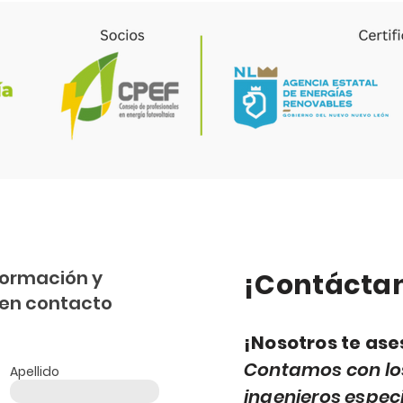
el recibo de CFE en la industria.
preve
fluctu
formación y
¡Contácta
en contacto
¡Nosotros te as
Contamos con lo
Apellido
ingenieros especi