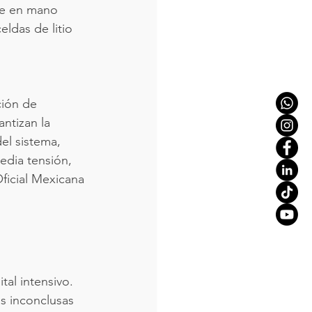
ve en mano 
ldas de litio 
ción de 
ntizan la 
el sistema, 
edia tensión, 
ficial Mexicana 
al intensivo. 
as inconclusas 