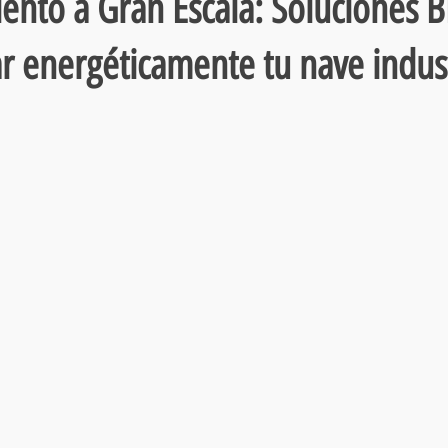
nto a Gran Escala: Soluciones B
r energéticamente tu nave indust