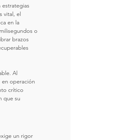
 estrategias 
vital, el 
a en la 
 milisegundos o 
brar brazos 
ecuperables 
ble. Al 
a en operación 
to crítico 
n que su 
xige un rigor 