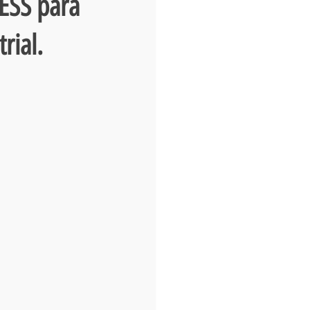
ESS para
rial.