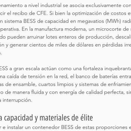
amiento a nivel industrial se asocia exclusivamente con
cir el recibo de CFE. Si bien la optimización de costos es 
un sistema BESS de capacidad en megavatios (MWh) radic
 operativa. En la manufactura moderna, un microcorte de
o pueden arruinar lotes enteros de producción, descali
ón y generar cientos de miles de dólares en pérdidas irr
.
SS a gran escala actúan como una fortaleza inquebranta
ma caída de tensión en la red, el banco de baterías entr
as de ensamble, cuartos limpios y sistemas de enfriamien
 de manera fluida y con energía de calidad perfecta, si
a interrupción.
a capacidad y materiales de élite
r e instalar un contenedor BESS de estas proporciones e