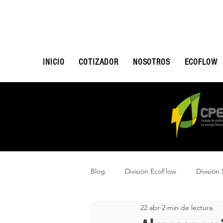
INICIO
COTIZADOR
NOSOTROS
ECOFLOW
Blog
División EcoFlow
División 
22 abr
2 min de lectura